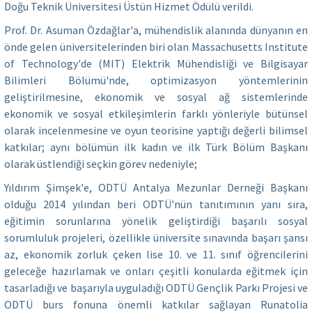
Doğu Teknik Üniversitesi Üstün Hizmet Ödülü verildi.
Prof. Dr. Asuman Özdağlar'a, mühendislik alanında dünyanın en
önde gelen üniversitelerinden biri olan Massachusetts Institute
of Technology'de (MIT) Elektrik Mühendisliği ve Bilgisayar
Bilimleri Bölümü'nde, optimizasyon yöntemlerinin
geliştirilmesine, ekonomik ve sosyal ağ sistemlerinde
ekonomik ve sosyal etkileşimlerin farklı yönleriyle bütünsel
olarak incelenmesine ve oyun teorisine yaptığı değerli bilimsel
katkılar; aynı bölümün ilk kadın ve ilk Türk Bölüm Başkanı
olarak üstlendiği seçkin görev nedeniyle;
Yıldırım Şimşek'e, ODTÜ Antalya Mezunlar Derneği Başkanı
olduğu 2014 yılından beri ODTÜ'nün tanıtımının yanı sıra,
eğitimin sorunlarına yönelik geliştirdiği başarılı sosyal
sorumluluk projeleri, özellikle üniversite sınavında başarı şansı
az, ekonomik zorluk çeken lise 10. ve 11. sınıf öğrencilerini
geleceğe hazırlamak ve onları çeşitli konularda eğitmek için
tasarladığı ve başarıyla uyguladığı ODTÜ Gençlik Parkı Projesi ve
ODTÜ burs fonuna önemli katkılar sağlayan Runatolia