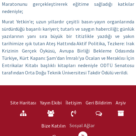
Maratonunu gerçekleştirerek eğitime sağladığı katkılar
nedeniyle;
Murat Yetkin'e; uzun yıllardır çeşitli basın-yayın organlarında
sürdürdüğü başarılı kariyeri; tutarlı ve saygın haberciliği; günlük
yazılarının yanı sıra büyük bir titizlikle yazdığı ve yakın
tarihimize ışık tutan Ateş Hattında Aktif Politika, Tezkere: Irak
Krizinin Gerçek Öyküsü, Avrupa Birliği Bekleme Odasında
Türkiye, Kürt Kapanı: Şam'dan İmralı'ya Öcalan ve Meraklısı İçin
Entrikalar Kitabı başlıklı kitapları nedeniyle ODTÜ Senatosu
tarafından Orta Doğu Teknik Üniversitesi Takdir Ödülü verildi.
Site Haritası
Yayın Ekibi
İletişim
Geri Bildirim
Arşiv
Sosyal Ağlar
Bize Katılın