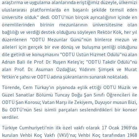
araştırma ve uygulama alanlarında eriştiğimiz düzeyle, ülkemizi
uluslararası platformlarda en başarılı şekilde temsil eden
üniversite olduk." dedi. ODTÜ'nün birçok ayrıcalığının içinde en
önemlilerinden birinin mezunlarının üniversitesine olan
bağlılığı ve verdiği destek olduğunu söyleyen Rektör Kök, her yıl
düzenlenen "ODTÜ Mezunlar Günü"nün binlerce mezun ve
aileleri için gerçek bir eve dönüş ve buluşma şenliği olduğunu
dile getirdi ve konuşmasını "ODTÜ Üstün Hizmet Ödülü"nü alan
Adnan Bali ile Prof. Dr. Ruşen Keleş'e; "ODTÜ Takdir Ödülü"nü
alan Prof. Dr. Asuman Özdağlar, Yıldırım Şimşek ve Murat
Yetkin'e şahsı ve ODTÜ adına şükranlarını sunarak noktaladı.
Törende, Cem Türkay'ın piyanoda eşlik ettiği ODTÜ Müzik ve
Güzel Sanatlar Bölümü Tuncay Doğu Şan Sınıfı Öğrencileri ile
ODTÜ Şan Korosu; Vatan Marşı ile Zekiyem, Duyuyor musun Bizi,
Bu ODTÜ'nün Sesi isimli parçaları seslendirdikleri bir konser
verdiler.
Türkiye Cumhuriyeti'nin ilk özel vakfı olarak 17 Ocak 1969'da
kurulan Vehbi Koç Vakfı (VKV)'na; Vehbi Koç tarafından 1968