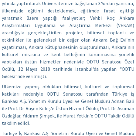
yılında yaptırılarak Üniversitemize bağışlanan 3.Yurdun yanı sıra,
ülkemizde eğitimi desteklemek, eğitimde fırsat eşitliği
yaratmak üzere yaptığı faaliyetler; Vehbi Koç Ankara
Araştırmaları Uygulama ve Araştırma Merkezi (VEKAM)
aracılığıyla gerçekleştirilen projeler, bilimsel toplantı ve
etkinlikler ile geleneksel bir değer olan Ankara Bağ Evi'nin
yaşatılması, Ankara kütüphanesinin oluşturulması, Ankara'nın
kültürel mirasına ve kent belleğinin korunmasına yönelik
yaptıkları üstün hizmetler nedeniyle ODTÜ Senatosu Özel
Ödülü, 12 Mayıs 2018 tarihinde İstanbul'da yapılan "ODTÜ
Gecesi"nde verilmişti.
Ülkemize yapmış oldukları bilimsel, kültürel ve toplumsal
katkıları nedeniyle ODTÜ Senatosu tarafından Türkiye İş
Bankası A.Ş. Yönetim Kurulu Üyesi ve Genel Müdürü Adnan Bali
ile Prof. Dr. Ruşen Keleş'e Üstün Hizmet Ödülü; Prof. Dr. Asuman
Özdağlar, Yıldırım Şimşek, ile Murat Yetkin'e ODTÜ Takdir Ödülü
takdim edildi.
Türkiye İş Bankası A.Ş. Yönetim Kurulu Üyesi ve Genel Müdürü