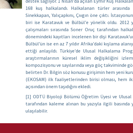
destek sağlıyor. 1 Nisan'da açılan Eymir Kuş Halkalam
168 kuş halkalandı. Halkalanan türler arasında 
Sinekkapan, Yalıçapkını, Çıvgın öne çıktı. İstasyonun
biri ise Karatavuk ve Bülbül'e yönelik oldu. 2012
çalışmaları sırasında Soner Oruç tarafından halka
dönemindeki kayıtları incelenen bir dişi Karatavuk'un
Bülbül'ün ise en az 7 yıldır Afrika'daki kışlama alan
ettiği anlaşıldı. Türkiye'de Ulusal Halkalama Pro
araştırmalarının küresel iklim değişikliğini iz
kompozisyonu ve sayılarında veya göç takviminde göz
belirten Dr. Bilgin söz konusu girişimin hem yeni 
(EKOSAM) ilk faaliyetlerinden birisi olması, hem ik
açısından önem taşıdığını ekledi.
[1] ODTÜ Biyoloji Bölümü Öğretim Üyesi ve Ulusal 
tarafından kaleme alınan bu yazıyla ilgili basında
ulaşılabilir.