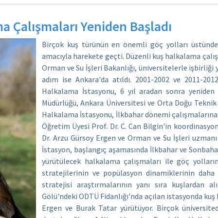
a Çalışmaları Yeniden Başladı
Birçok kuş türünün en önemli göç yolları üstünde
amacıyla harekete geçti. Düzenli kuş halkalama çalış
Orman ve Su İşleri Bakanlığı, üniversitelerle işbirliği
adım ise Ankara'da atıldı. 2001-2002 ve 2011-201
Halkalama İstasyonu, 6 yıl aradan sonra yeniden 
Müdürlüğü, Ankara Üniversitesi ve Orta Doğu Teknik Ün
Halkalama İstasyonu, İlkbahar dönemi çalışmalarına 
Öğretim Üyesi Prof. Dr. C. Can Bilgin'in koordinasyo
Dr. Arzu Gürsoy Ergen ve Orman ve Su İşleri uzmanı
İstasyon, başlangıç aşamasında İlkbahar ve Sonbaha
yürütülecek halkalama çalışmaları ile göç yolları
stratejilerinin ve popülasyon dinamiklerinin daha
stratejisi araştırmalarının yanı sıra kuşlardan a
Gölü'ndeki ODTÜ Fidanlığı'nda açılan istasyonda kuş 
Ergen ve Burak Tatar yürütüyor. Birçok üniversite