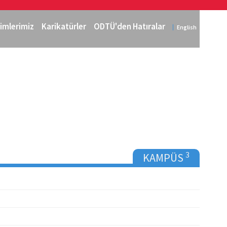
imlerimiz
Karikatürler
ODTÜ'den Hatıralar
English
3
KAMPÜS