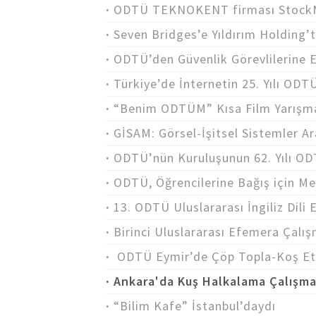
ODTÜ TEKNOKENT firması StockMo
Seven Bridges’e Yıldırım Holding’
ODTÜ’den Güvenlik Görevlilerine 
Türkiye’de İnternetin 25. Yılı ODT
“Benim ODTÜM” Kısa Film Yarışmas
GİSAM: Görsel-İşitsel Sistemler 
ODTÜ’nün Kuruluşunun 62. Yılı OD
ODTÜ, Öğrencilerine Bağış için Mez
13. ODTÜ Uluslararası İngiliz Dili 
Birinci Uluslararası Efemera Çal
ODTÜ Eymir’de Çöp Topla-Koş Etki
Ankara'da Kuş Halkalama Çalışma
“Bilim Kafe” İstanbul’daydı