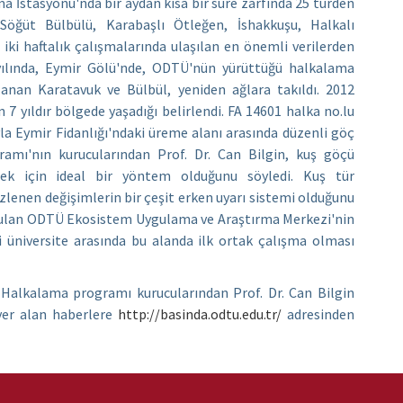
a İstasyonu'nda bir aydan kısa bir süre zarfında 25 türden
Söğüt Bülbülü, Karabaşlı Ötleğen, İshakkuşu, Halkalı
 iki haftalık çalışmalarında ulaşılan en önemli verilerden
 yılında, Eymir Gölü'nde, ODTÜ'nün yürüttüğü halkalama
lanan Karatavuk ve Bülbül, yeniden ağlara takıldı. 2012
 7 yıldır bölgede yaşadığı belirlendi. FA 14601 halka no.lu
ıyla Eymir Fidanlığı'ndaki üreme alanı arasında düzenli göç
gramı'nın kurucularından Prof. Dr. Can Bilgin, kuş göçü
lemek için ideal bir yöntem olduğunu söyledi. Kuş tür
lenen değişimlerin bir çeşit erken uyarı sistemi olduğunu
kurulan ODTÜ Ekosistem Uygulama ve Araştırma Merkezi'nin
i üniversite arasında bu alanda ilk ortak çalışma olması
Halkalama programı kurucularından Prof. Dr. Can Bilgin
 yer alan haberlere
http://basinda.odtu.edu.tr/
adresinden