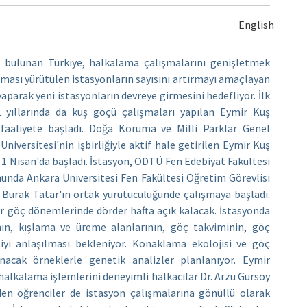
English
 bulunan Türkiye, halkalama çalışmalarını genişletmek
ması yürütülen istasyonların sayısını artırmayı amaçlayan
 yaparak yeni istasyonların devreye girmesini hedefliyor. İlk
2 yıllarında da kuş göçü çalışmaları yapılan Eymir Kuş
faaliyete başladı. Doğa Koruma ve Milli Parklar Genel
iversitesi'nin işbirliğiyle aktif hale getirilen Eymir Kuş
1 Nisan'da başladı. İstasyon, ODTÜ Fen Edebiyat Fakültesi
nunda Ankara Üniversitesi Fen Fakültesi Öğretim Görevlisi
 Burak Tatar'ın ortak yürütücülüğünde çalışmaya başladı.
r göç dönemlerinde dörder hafta açık kalacak. İstasyonda
nın, kışlama ve üreme alanlarının, göç takviminin, göç
 iyi anlaşılması bekleniyor. Konaklama ekolojisi ve göç
lınacak örneklerle genetik analizler planlanıyor. Eymir
halkalama işlemlerini deneyimli halkacılar Dr. Arzu Gürsoy
den öğrenciler de istasyon çalışmalarına gönüllü olarak