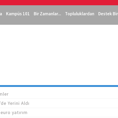
Jump to navigation
a
Kampüs 101
Bir Zamanlar...
Topluluklardan
Destek Bir
mler
de Yerini Aldı
 euro yatırım